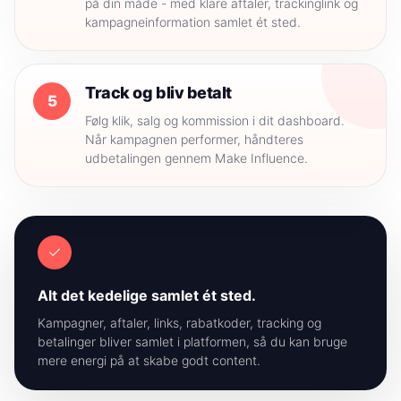
på din måde - med klare aftaler, trackinglink og
kampagneinformation samlet ét sted.
Track og bliv betalt
5
Følg klik, salg og kommission i dit dashboard.
Når kampagnen performer, håndteres
udbetalingen gennem Make Influence.
✓
Alt det kedelige samlet ét sted.
Kampagner, aftaler, links, rabatkoder, tracking og
betalinger bliver samlet i platformen, så du kan bruge
mere energi på at skabe godt content.