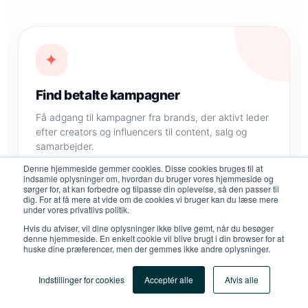
✦
Find betalte kampagner
Få adgang til kampagner fra brands, der aktivt leder
efter creators og influencers til content, salg og
samarbejder.
Denne hjemmeside gemmer cookies. Disse cookies bruges til at
indsamle oplysninger om, hvordan du bruger vores hjemmeside og
sørger for, at kan forbedre og tilpasse din oplevelse, så den passer til
dig. For at få mere at vide om de cookies vi bruger kan du læse mere
under vores privatlivs politik.
✓
Hvis du afviser, vil dine oplysninger ikke blive gemt, når du besøger
denne hjemmeside. En enkelt cookie vil blive brugt i din browser for at
huske dine præferencer, men der gemmes ikke andre oplysninger.
Sikker betaling
Platformen håndterer kommissioner og udbetalinger,
Indstillinger for cookies
Acceptér alle
Afvis alle
så du ikke skal jagte betalinger eller holde styr på alt
manuelt.