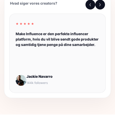
‹
›
Hvad siger vores creators?
★★★★★
Make Influence er den perfekte influencer
M
platform, hvis du vil blive sendt gode produkter
s
og samtidig tjene penge på dine samarbejder.
b
o
a
u
b
Jackie Navarro
144k followers