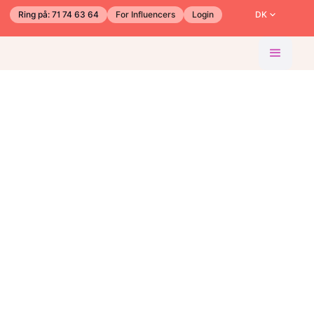
Ring på: 71 74 63 64
For Influencers
Login
DK
Discover Make Influence
Kom igang med din profil nu